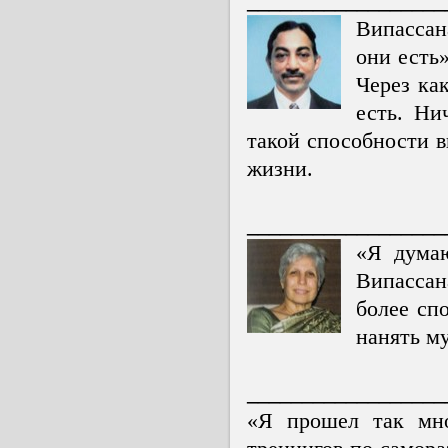
__________________
Випассан
они есть»
Через ка
есть. Ни
такой способности в
жизни.
__________________
«Я думаю
Випассан
более сп
нанять му
__________________
«Я прошел так мно