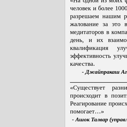
«На одной из моих 
человек и более 100
разрешаем нашим р
жалование за это 
медитаторов в комп
день, и их взаим
квалификация ул
эффективность улуч
качества.
- Джайпракаш Аг
__________________
«Существует разн
происходит в пози
Реагирование происх
помогает…»
- Ашок Талвар (упра