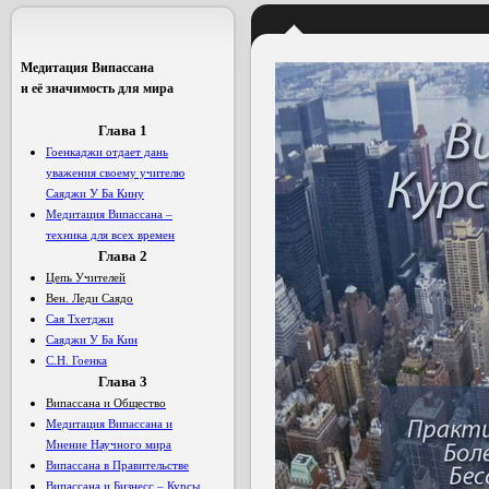
Медитация Випассана
и её значимость для мира
Глава 1
Гоенкаджи отдает дань
уважения своему учителю
Саяджи У Ба Кину
Медитация Випассана –
техника для всех времен
Глава
2
Цепь Учителей
Вен. Леди Саядо
Сая Тхетджи
Саяджи У Ба Кин
С.Н. Гоенка
Глава 3
Випассана и Общество
Медитация Випассана и
Мнение Научного мира
Випассана в Правительстве
Випассана и Бизнесс – Курсы