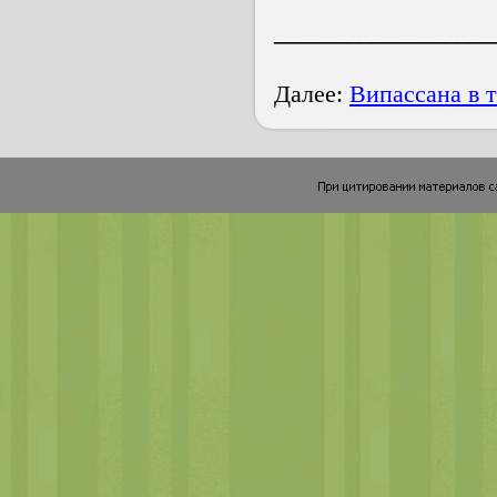
__________________
Далее:
Випассана в 