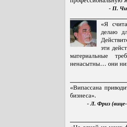
профессиональную ж
- П. Ч
__________________
«Я счита
делаю дл
Действите
эти дейс
материальные тре
ненасытны… они ник
__________________
«Випассана привод
бизнеса».
- Л. Фриз (виц
__________________