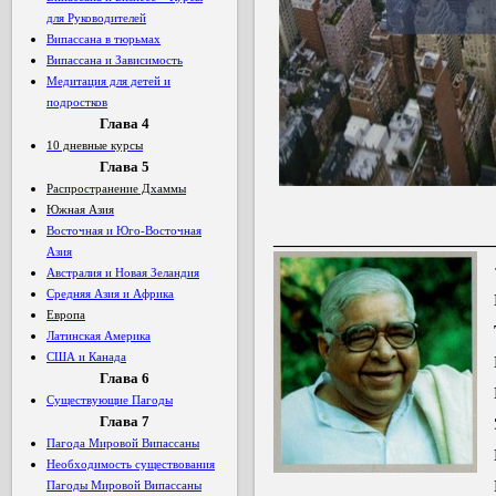
для Руководителей
Випассана в тюрьмах
Випассана и Зависимость
Медитация для детей и
подростков
Глава
4
10 дневные курсы
Глава 5
Распространение Дхаммы
Южная Азия
__________________
Восточная и Юго-Восточная
Азия
Австралия и Новая Зеландия
Средняя Азия и Африка
Европа
Латинская Америка
США и Канада
Глава 6
Существующие Пагоды
Глава 7
Пагода Мировой Випассаны
Необходимость существования
Пагоды Мировой Випассаны