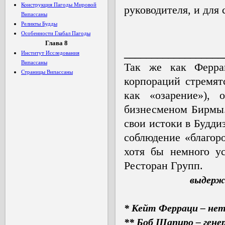
Конструкция Пагоды Мировой
руководителя, и для
Випассаны
Реликты Будды
Особенности Глабал Пагоды
Глава 8
__________________
Институт Исследования
Випассаны
Так же как Ферра
Страницы Випассаны
корпораций стремят
как «озарение»), 
бизнесменом Бирмы.
свои истоки в Будди
соблюдение «благор
хотя бы немного ус
Ресторан Групп.
выдержк
* Кейт Ферраци
–
нетв
** Боб Шапиро
–
гене