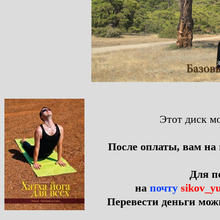
Этот
диск м
После оплаты, вам на
Для п
на
почту
sikov_y
Перевести деньги мож