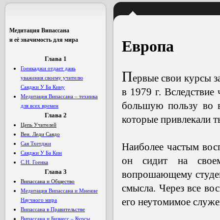
Медитация Випассана
и её значимость для мира
Европа
Глава 1
Гоенкаджи отдает дань
П
ервые свои курсы 
уважения своему учителю
Саяджи У Ба Кину
в 1979 г. Вследствие
Медитация Випассана – техника
большую пользу во в
для всех времен
Глава
2
которые привлекали т
Цепь Учителей
Вен. Леди Саядо
Сая Тхетджи
Наиболее частым восп
Саяджи У Ба Кин
он сидит на свое
С.Н. Гоенка
Глава 3
вопрошающему студен
Випассана и Общество
смысла. Через все во
Медитация Випассана и Мнение
его неутомимое служе
Научного мира
Випассана в Правительстве
Випассана и Бизнесс – Курсы