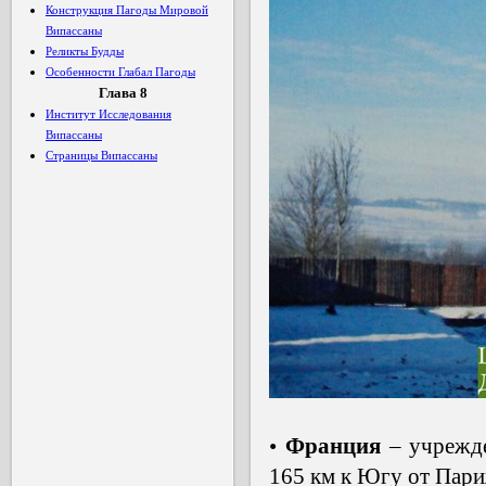
Конструкция Пагоды Мировой
Випассаны
Реликты Будды
Особенности Глабал Пагоды
Глава 8
Институт Исследования
Випассаны
Страницы Випассаны
•
Франция
– учрежде
165 км к Югу от Пари