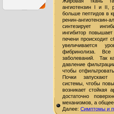
Жировая ткань так
ангиотензин I и II,
больше пептидов в к
ренин-ангиотензин-а
синтезирует ингиби
ингибитор повышает
печени происходит с
увеличивается ур
фибринолиза. Все
заболеваний. Так ка
давление фильтрации
чтобы отфильтровать
Почки запускают м
системы, чтобы повы
возникает стойкая 
достаточно поверх
механизмов, а общее
Далее:
Симптомы и 