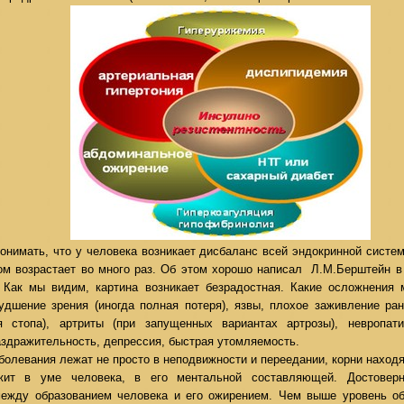
онимать, что у человека возникает дисбаланс всей эндокринной систем
ом возрастает во много раз. Об этом хорошо написал Л.М.Берштейн в
. Как мы видим, картина возникает безрадостная. Какие осложнения 
дшение зрения (иногда полная потеря), язвы, плохое заживление ран
ая стопа), артриты (при запущенных вариантах артрозы), невропа
аздражительность, депрессия, быстрая утомляемость.
аболевания лежат не просто в неподвижности и переедании, корни наход
жит в уме человека, в его ментальной составляющей. Достовер
между образованием человека и его ожирением. Чем выше уровень об