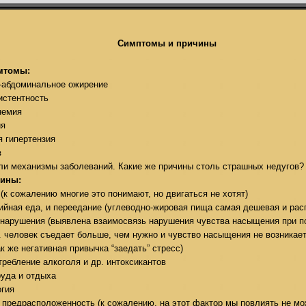
Симптомы и причины
мтомы:
-абдоминальное ожирение
истентность
немия
ия
я гипертензия
з
и механизмы заболеваний. Какие же причины столь страшных недугов?
чины:
(к сожалению многие это понимают, но двигаться не хотят)
ийная еда, и переедание (углеводно-жировая пища самая дешевая и рас
 нарушения (выявлена взаимосвязь нарушения чувства насыщения при п
е. человек съедает больше, чем нужно и чувство насыщения не возникае
к же негативная привычка “заедать” стресс)
требление алкоголя и др. интоксикантов
руда и отдыха
огия
я предрасположенность (к сожалению, на этот фактор мы повлиять не м