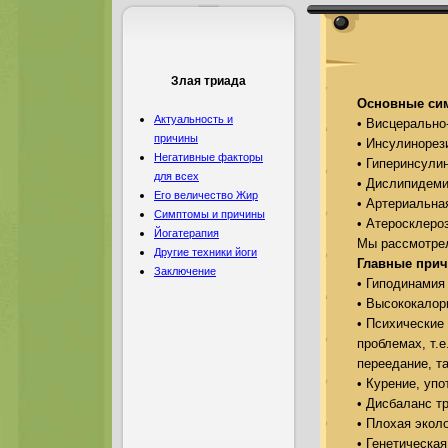
Злая триада
Основные си
Актуальность и
• Висцерально
причины
• Инсулинорез
Негативные факторы
• Гиперинсули
для всех
• Дислипидем
Его величество Жир
• Артериальна
Симптомы и причины
• Атеросклеро
Йогатерапия
Мы рассмотрел
Другие техники йоги
Главные при
Заключение
• Гиподинамия 
• Высококалор
• Психические
проблемах, т.
переедание, та
• Курение, упо
• Дисбаланс т
• Плохая экол
• Генетическа