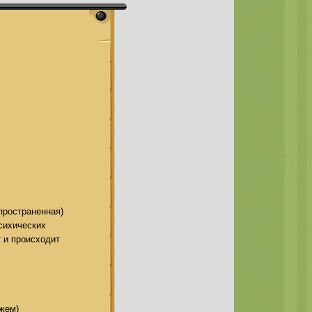
пространенная)
сихических
т и происходит
ожем)