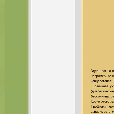
Здесь важно п
например, рак
канцерогенез”
Возникает уху
(диабетическ
бессонница, р
Корни этого з
Проблема ле
зависимость 